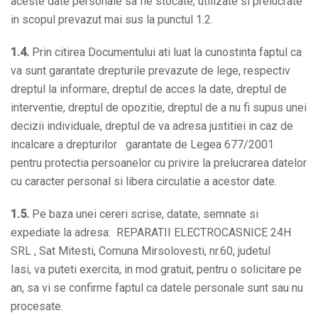
aceste date personale sa fie stocate, utilizate si prelucrate
in scopul prevazut mai sus la punctul 1.2.
1.4.
Prin citirea Documentului ati luat la cunostinta faptul ca
va sunt garantate drepturile prevazute de lege, respectiv
dreptul la informare, dreptul de acces la date, dreptul de
interventie, dreptul de opozitie, dreptul de a nu fi supus unei
decizii individuale, dreptul de va adresa justitiei in caz de
incalcare a drepturilor garantate de Legea 677/2001
pentru protectia persoanelor cu privire la prelucrarea datelor
cu caracter personal si libera circulatie a acestor date.
1.5.
Pe baza unei cereri scrise, datate, semnate si
expediate la adresa: REPARATII ELECTROCASNICE 24H
SRL , Sat Mitesti, Comuna Mirsolovesti, nr.60, judetul
Iasi, va puteti exercita, in mod gratuit, pentru o solicitare pe
an, sa vi se confirme faptul ca datele personale sunt sau nu
procesate.