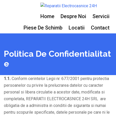
Skip
to
Home
Despre Noi
Servicii
content
Piese De Schimb
Locatii
Contact
Politica De Confidentialitat
E
1.1.
Conform cerintelor Legii nr. 677/2001 pentru protectia
persoanelor cu privire la prelucrarea datelor cu caracter
personal si libera circulatie a acestor date, modificata si
completata, REPARATII ELECTROCASNICE 24H SRL are
obligatia de a administra in conditii de siguranta si numai
pentru scopurile specificate, datele personale pe care ni le