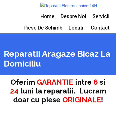
Home
Despre Noi
Servicii
Piese De Schimb
Locatii
Contact
Reparatii Aragaze Bicaz La
Domiciliu
Oferim
GARANTIE
intre
6
si
24
luni la reparatii. Lucram
doar cu piese
ORIGINALE
!